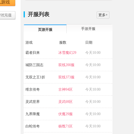
开服列表
更多+
手游开服
页游开服
游戏
服数
日期
霸者归来
冰雪魔幻29
今天10:00
五岳乾坤
区
城防三国志
双线200服
今天10:00
源战役
无双之王1折
双线373服
今天10:00
传奇霸业
维京传奇
古神94区
今天10:00
天外飞仙2
灵武世界
灵武69区
今天10:00
九界降魔
伏魔29服
今天10:00
白蛇传奇
杨戬71区
今天10:00