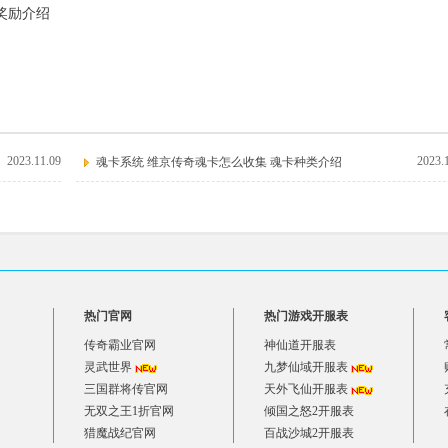
奖励介绍
2023.11.09
2023.
魂卡系统 维京传奇魂卡怎么收集 魂卡种类介绍
热门官网
热门游戏开服表
传奇霸业官网
神仙道开服表
灵武世界
九梦仙域开服表
三国群将传官网
天外飞仙开服表
无双之王1折官网
倾国之怒2开服表
猎魔战纪官网
百战沙城2开服表