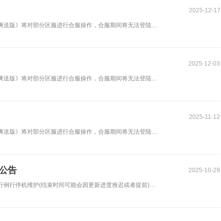
2025-12-17
亲爱的玩家朋友们： 为了给大家带来更好的游戏体验，《异能都市爽送版》将对部分区服进行合服操作，合服期间将无法登陆游戏，为
2025-12-03
亲爱的玩家朋友们： 为了给大家带来更好的游戏体验，《异能都市爽送版》将对部分区服进行合服操作，合服期间将无法登陆游戏，为
2025-11-12
亲爱的玩家朋友们： 为了给大家带来更好的游戏体验，《异能都市爽送版》将对部分区服进行合服操作，合服期间将无法登陆游戏，为
护公告
2025-10-29
亲爱的玩家 为大家带来更好的游戏体验，《异能都市爽送版》将进行例行停机维护(结束时间可能会因更新进度推迟或者提前)，维护期