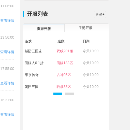
 11:06:00
开服列表
更多+
查看详情
手游开服
页游开服
 13:56:00
游戏
服数
日期
城防三国志
双线201服
今天10:00
查看详情
熊猫人0.1折
熊猫183区
今天10:00
 17:55:00
维京传奇
古神95区
今天10:00
查看详情
萌回三国
狼烟38区
今天10:00
白蛇传奇
杨戬72区
今天10:00
 16:21:00
传奇霸主
传世无双
今天10:00
查看详情
18区
五岳乾坤
乾坤27区
今天10:00