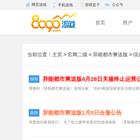
游戏盒子
公众号
网页游戏
手机游戏
首页
用户
当前位置
：
主页
>
官网二级
>
异能都市爽送版
>
综
异能都市爽送版4月28日关服终止运营
新闻
异能都市爽送版1月8日合服公告
新闻