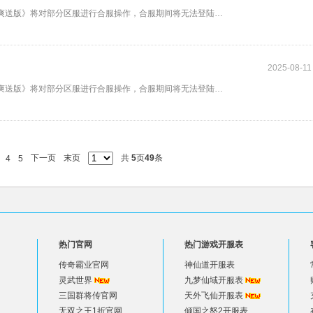
亲爱的玩家朋友们： 为了给大家带来更好的游戏体验，《异能都市爽送版》将对部分区服进行合服操作，合服期间将无法登陆游戏，为
2025-08-11
亲爱的玩家朋友们： 为了给大家带来更好的游戏体验，《异能都市爽送版》将对部分区服进行合服操作，合服期间将无法登陆游戏，为
下一页
末页
共
5
页
49
条
4
5
热门官网
热门游戏开服表
传奇霸业官网
神仙道开服表
灵武世界
九梦仙域开服表
三国群将传官网
天外飞仙开服表
无双之王1折官网
倾国之怒2开服表