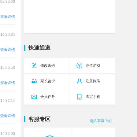
 08:36:00
源战役
启源13区
今天10:00
查看详情
三国群将传
群英96区
今天11:00
神仙道
琉璃40区
今天14:00
 10:20:34
暗黑封魔录
诸神141区
今天9:00
快速通道
查看详情
兽厂大佬
巅峰101区
今天9:00
修改密码
充值游戏
九梦仙域
雁舞145服
今天0:05
 15:26:53
九梦仙域
雁舞146服
今天0:05
家长监护
注册账号
查看详情
会员任务
绑定手机
 14:32:14
查看详情
客服专区
进入客服中心
 14:32:00