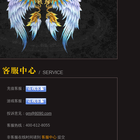
色玩法
充值客服：
统
运送
星座介绍
斗争试炼
游戏客服：
玩法
投诉意见：
gm@8090.com
客服热线：400-612-8055
非客服在线时间请到
客服中心
提交