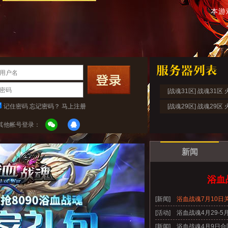
本游
[战魂31区] 战魂31区
记住密码
忘记密码？
马上注册
[战魂29区] 战魂29区
其他帐号登录：
新闻
浴血
[新闻]
浴血战魂7月10日
[活动]
浴血战魂4月29-
[新闻]
浴血战魂4月9日合