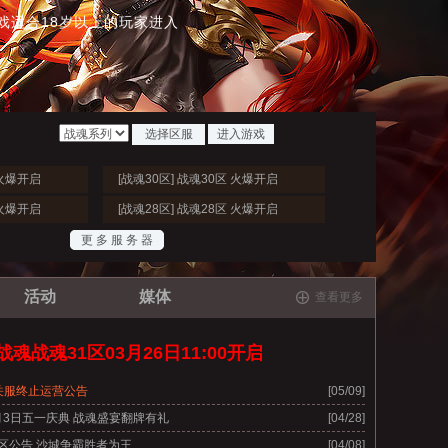
戏适合
18岁以上
的玩家进入
进入游戏
 火爆开启
[战魂30区] 战魂30区 火爆开启
 火爆开启
[战魂28区] 战魂28区 火爆开启
更 多 服 务 器
活动
媒体
查看更多
战魂战魂31区03月26日11:00开启
关服终止运营公告
[05/09]
5月3日五一庆典 战魂盛宴翻牌有礼
[04/28]
区公告 沙城争霸胜者为王
[04/08]