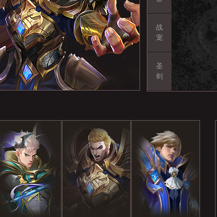
战
宠
圣
剑
高手进阶
游戏系统
特
技能系统
爵位玩法
BOSS系统
武器系统
战盟系统
圣物系
物资
星座系统
等级系统
爵位