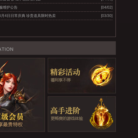
全服维护公告
[04/02]
-4月4日日常庆典 珍贵道具限时热卖
[03/30]