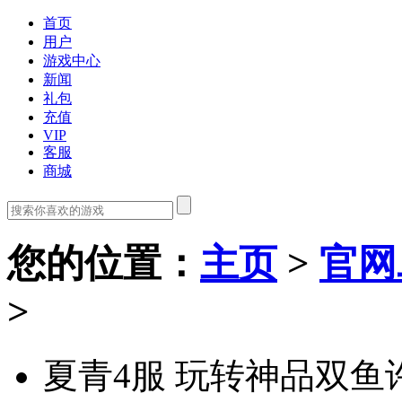
首页
用户
游戏中心
新闻
礼包
充值
VIP
客服
商城
您的位置
：
主页
>
官网
>
夏青4服 玩转神品双鱼