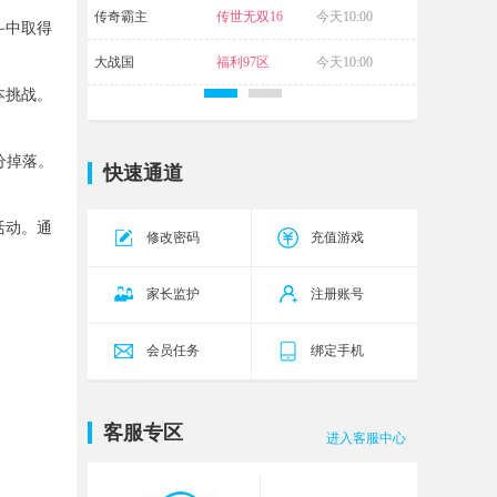
传奇霸主
传世无双16
今天10:00
斗中取得
区
大战国
福利97区
今天10:00
本挑战。
分掉落。
快速通道
。
活动。通
修改密码
充值游戏
家长监护
注册账号
会员任务
绑定手机
客服专区
进入客服中心