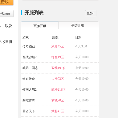
开服列表
更多+
手游开服
法，以及
页游开服
游戏
服数
日期
中尽量将
传奇霸业
武尊45区
今天9:00
航海霸业
百战沙城2
打金19区
今天10:00
破天
城防三国志
双线199服
今天10:00
五岳乾坤
维京传奇
古神93区
今天10:00
源战役
倾国之怒2
式神218区
今天10:00
猎魔战纪
白蛇传奇
杨戬70区
今天10:00
烈焰
霸者天下
武将41区
今天10:00