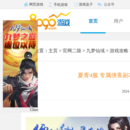
游戏盒子
公众号
网页游戏
手机游戏
首页
用户
您的位置
：
主页
>
官网二级
>
九梦仙域
>
游戏攻略
夏青4服 专属侠客
2024-
Close