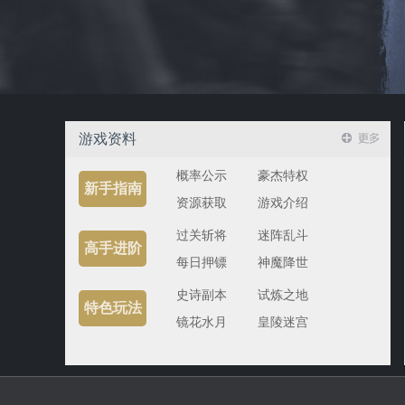
游戏资料
概率公示
豪杰特权
新手指南
资源获取
游戏介绍
过关斩将
迷阵乱斗
高手进阶
每日押镖
神魔降世
史诗副本
试炼之地
特色玩法
镜花水月
皇陵迷宫