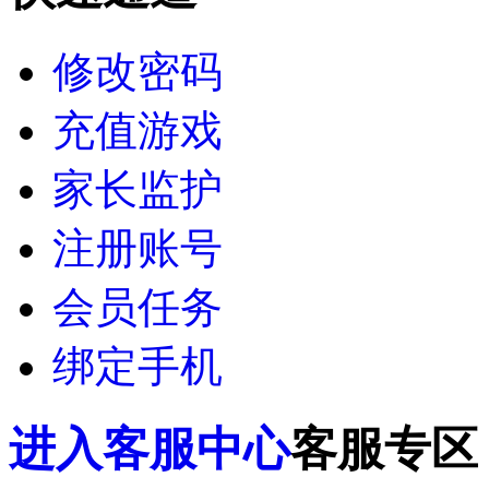
白蛇传奇
杨戬70区
今天10:00
霸者天下
武将41区
今天10:00
修改密码
传奇霸主
传世无双16区
今天10:00
大战国
福利97区
今天10:00
充值游戏
航海霸业
扬帆170区
今天10:00
破天
攻沙11区
今天10:00
五岳乾坤
乾坤25区
今天10:00
家长监护
源战役
启源11区
今天10:00
传奇霸业
武尊45区
今天9:00
注册账号
会员任务
绑定手机
进入客服中心
客服专区