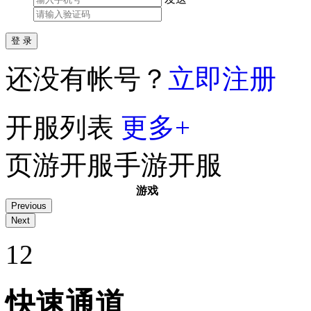
还没有帐号？
立即注册
开服列表
更多+
页游开服
手游开服
游戏
烈焰
怒火287区
今天15:00
1
2
猎魔战纪
幻兽486区
今天13:00
百战沙城2
打金19区
今天10:00
城防三国志
双线199服
今天10:00
维京传奇
古神93区
今天10:00
快速通道
倾国之怒2
式神218区
今天10:00