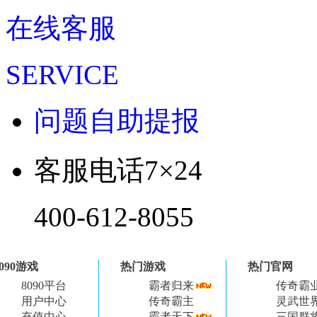
在线客服
SERVICE
问题自助提报
客服电话
7×24
400-612-8055
8090游戏
热门游戏
热门官网
8090平台
霸者归来
传奇霸
用户中心
传奇霸主
灵武世
充值中心
霸者天下
三国群